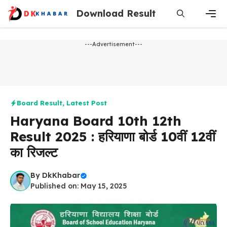
Skip
Download Result
to
content
Men
---Advertisement---
Board Result
,
Latest Post
Haryana Board 10th 12th
Result 2025 : हरियाणा बोर्ड 10वीं 12वीं
का रिजल्ट
By
DkKhabar
Published on: May 15, 2025