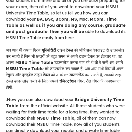
your studies from there and all of you are busy preparing for
your exam, then all of you want to download your MSBU
University Time Table, so let us tell you how you can
download your
BA, BSc, BCom, MS, Msc, MCom, Time
Table as well as if you are doing any course, graduate
and post graduate, then you will be
able to download its
MSBU Time Table easily from here.
अब आप भी अपना
ब्रिज यूनिवर्सिटी टाइम टेबल
को ऑफिशल वेबसाइट से डाउनलोड
कर सकते हैं जिन भी छात्रों को बहुत समय से अपने टाइम टेबल का इंतजार था, वह
अपना
MSBU Time Table
डाउनलोड करना चाह रहे थे तो वे सभी अब अपने
MSBU Time Table
को डाउनलोड कर सकते हैं, अब आप सभी विद्यार्थी अपने
रेगुलर और प्राइवेट टाइम टेबल
को डायरेक्ट
डाउनलोड
कर सकते हैं, आपको टाइम
टेबल डाउनलोड करने के लिए आपको
रजिस्ट्रेशन नंबर, रोल नंबर
की आवश्यकता
होगी.
.Now you can also download your
Bridge University Time
Table f
rom the official website. All those students who were
waiting for their time table for a long time, they wanted to
download their
MSBU Time Table,
all of them can now
download their MSBU Time Table, now all of you students
can directly download your regular and private time table.